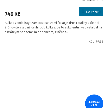
Do košíku
749 Kč
Kulkas zamiolistý (Zamioculcas zamiifolia) je druh rostliny z čeledi
árónovité a jediný druh rodu kulkas. Je to sukulentní, vytrvalá bylina
s krátkým podzemním oddenkem, z něhož...
Kód:
PR18
1 299 Kč
–7 %