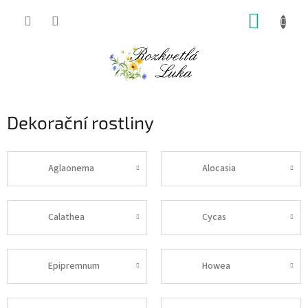
Přejít
NÁKUP
na
obsah
KOŠÍK
Dekorační rostliny
Aglaonema
Alocasia
Calathea
Cycas
Epipremnum
Howea