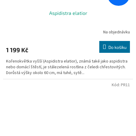
Aspidistra elatior
Na objednávku
Do košíku
1 199 Kč
Kořenokvětka vyšší (Aspidistra elatior), známá také jako aspidistra
nebo domácí štěstí, je stálezelená rostlina z čeledi chřestovitých.
Dorůstá výšky okolo 60 cm, má tuhé, sytě...
Kód:
PR11