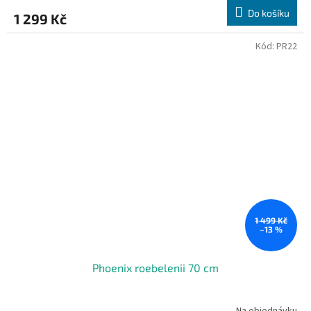
Do košíku
1 299 Kč
Kód:
PR22
1 499 Kč
–13 %
Phoenix roebelenii 70 cm