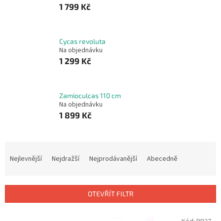
1 799 Kč
Cycas revoluta
Na objednávku
1 299 Kč
Zamioculcas 110 cm
Na objednávku
1 899 Kč
Ř
a
Nejlevnější
Nejdražší
Nejprodávanější
Abecedně
z
e
n
OTEVŘÍT FILTR
í
p
V