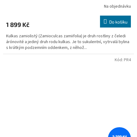
Na objednávku
Do košíku
1 899 Kč
Kulkas zamiolistý (Zamioculcas zamiifolia) je druh rostliny z čeledi
árónovité a jediný druh rodu kulkas. Je to sukulentní, vytrvalá bylina
s krátkým podzemním oddenkem, z něhož...
Kód:
PR4
2 299 Kč