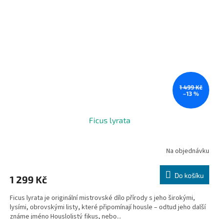
1 499 Kč
–13 %
Ficus lyrata
Na objednávku
Do košíku
1 299 Kč
Ficus lyrata je originální mistrovské dílo přírody s jeho širokými,
lysími, obrovskými listy, které připomínají housle – odtud jeho další
známe jméno Houslolistý fikus, nebo...