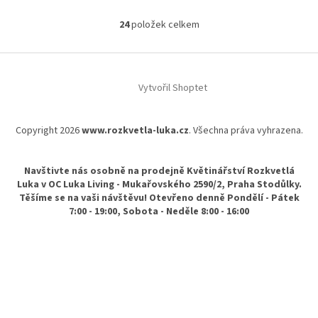
24
položek celkem
O
v
l
Z
á
á
d
Vytvořil Shoptet
p
a
a
c
t
í
Copyright 2026
www.rozkvetla-luka.cz
. Všechna práva vyhrazena.
í
p
r
v
Navštivte nás osobně na prodejně Květinářství Rozkvetlá
k
Luka v OC Luka Living - Mukařovského 2590/2, Praha Stodůlky.
y
Těšíme se na vaši návštěvu! Otevřeno denně Pondělí - Pátek
v
7:00 - 19:00, Sobota - Neděle 8:00 - 16:00
ý
p
i
s
u