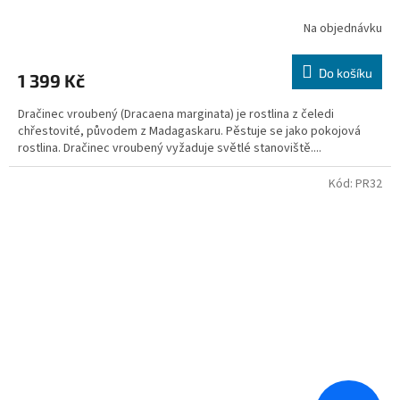
Na objednávku
Do košíku
1 399 Kč
Dračinec vroubený (Dracaena marginata) je rostlina z čeledi
chřestovité, původem z Madagaskaru. Pěstuje se jako pokojová
rostlina. Dračinec vroubený vyžaduje světlé stanoviště....
Kód:
PR32