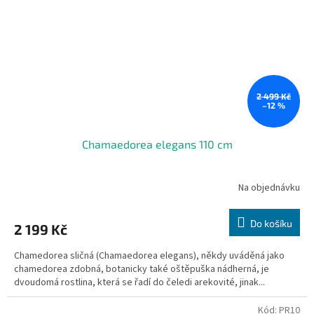
2 499 Kč
–12 %
Chamaedorea elegans 110 cm
Na objednávku
Do košíku
2 199 Kč
Chamedorea sličná (Chamaedorea elegans), někdy uváděná jako
chamedorea zdobná, botanicky také oštěpuška nádherná, je
dvoudomá rostlina, která se řadí do čeledi arekovité, jinak...
Kód:
PR10