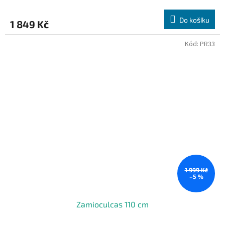
Do košíku
1 849 Kč
Kód:
PR33
1 999 Kč
–5 %
Zamioculcas 110 cm