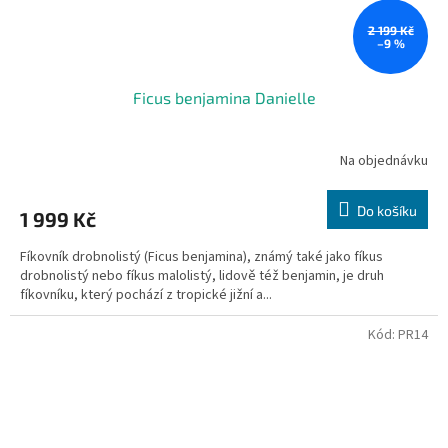
2 199 Kč
–9 %
Ficus benjamina Danielle
Na objednávku
Do košíku
1 999 Kč
Fíkovník drobnolistý (Ficus benjamina), známý také jako fíkus
drobnolistý nebo fíkus malolistý, lidově též benjamin, je druh
fíkovníku, který pochází z tropické jižní a...
Kód:
PR14