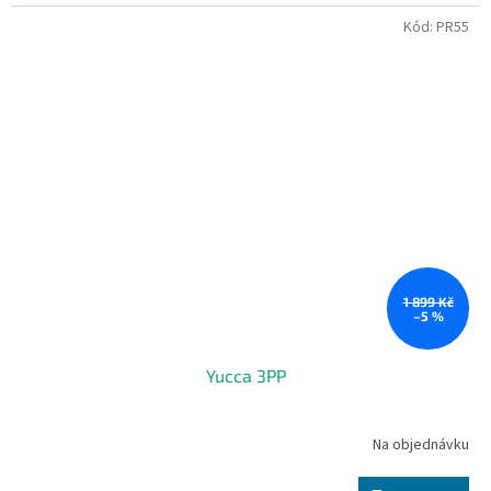
Kód:
PR55
1 899 Kč
–5 %
Yucca 3PP
Na objednávku