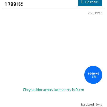
Do košíku
1 799 Kč
Kód:
PR16
1 999 Kč
–7 %
Chrysalidocarpus lutescens 140 cm
Na objednávku