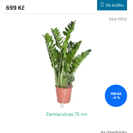
Do košíku
699 Kč
Kód:
PR31
799 Kč
–6 %
Zamioculcas 75 cm
Na objednávku