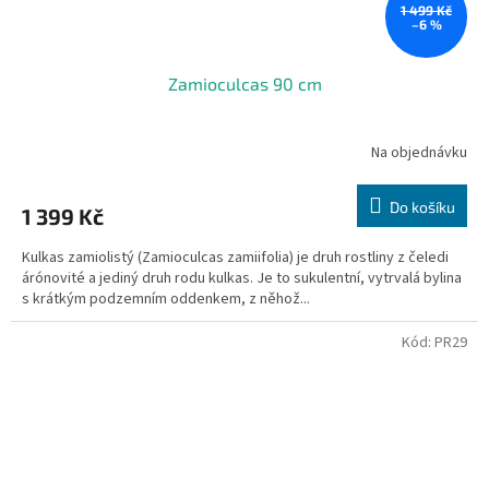
1 499 Kč
–6 %
Zamioculcas 90 cm
Na objednávku
Do košíku
1 399 Kč
Kulkas zamiolistý (Zamioculcas zamiifolia) je druh rostliny z čeledi
árónovité a jediný druh rodu kulkas. Je to sukulentní, vytrvalá bylina
s krátkým podzemním oddenkem, z něhož...
Kód:
PR29