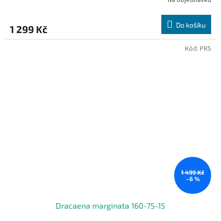
Na objednávku
Do košíku
1 299 Kč
Kód:
PR5
1 499 Kč
–6 %
Dracaena marginata 160-75-15