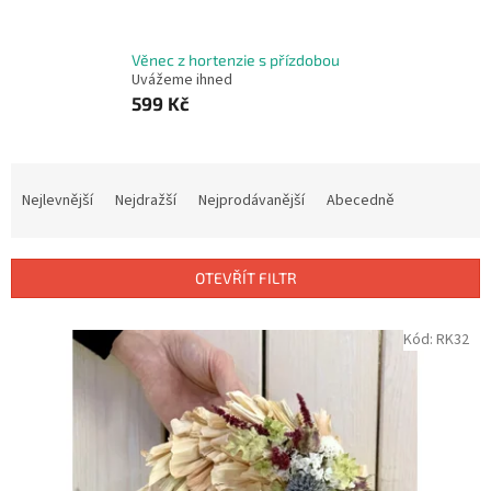
Věnec z hortenzie s přízdobou
Uvážeme ihned
599 Kč
Ř
a
Nejlevnější
Nejdražší
Nejprodávanější
Abecedně
z
e
n
OTEVŘÍT FILTR
í
p
V
Kód:
RK32
r
ý
o
p
d
i
u
s
k
p
t
r
ů