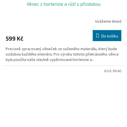
Věnec z hortenzie a růží s přízdobou
Uvážeme ihned
Do košíku
599 Kč
Precizně zpracovaný věneček ze sušeného materiálu, který bude
ozdobou každého interiéru. Pro výrobu tohoto překrásného věnce
byla použita naše vlastně vypěstovaná hortenzie a...
Kód:
RK40