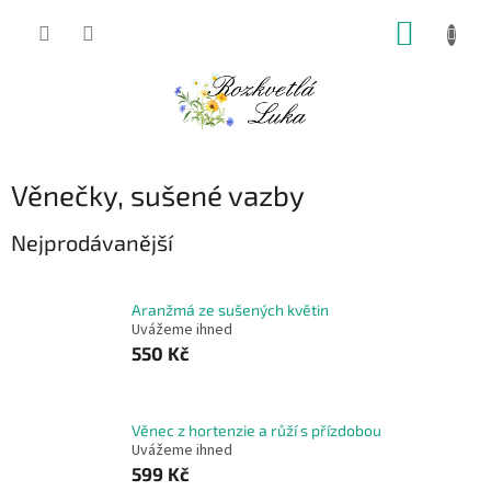
Přejít
NÁKUP
na
obsah
KOŠÍK
Věnečky, sušené vazby
Nejprodávanější
Aranžmá ze sušených květin
Uvážeme ihned
550 Kč
Věnec z hortenzie a růží s přízdobou
Uvážeme ihned
599 Kč