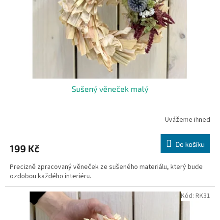
o
d
u
k
t
ů
Sušený věneček malý
Uvážeme ihned
Do košíku
199 Kč
Precizně zpracovaný věneček ze sušeného materiálu, který bude
ozdobou každého interiéru.
Kód:
RK31