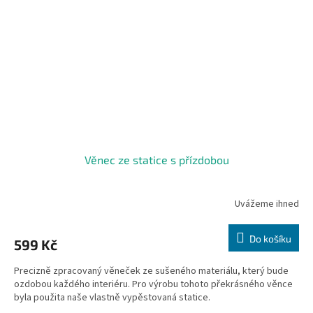
Věnec ze statice s přízdobou
Uvážeme ihned
Do košíku
599 Kč
Precizně zpracovaný věneček ze sušeného materiálu, který bude
ozdobou každého interiéru. Pro výrobu tohoto překrásného věnce
byla použita naše vlastně vypěstovaná statice.