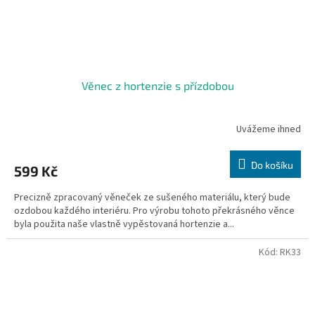
Věnec z hortenzie s přízdobou
Uvážeme ihned
Do košíku
599 Kč
Precizně zpracovaný věneček ze sušeného materiálu, který bude
ozdobou každého interiéru. Pro výrobu tohoto překrásného věnce
byla použita naše vlastně vypěstovaná hortenzie a...
Kód:
RK33