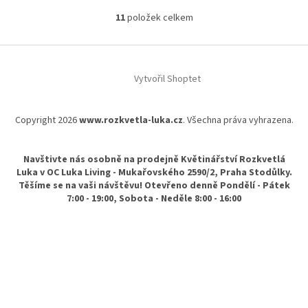
11
položek celkem
O
v
l
Z
á
á
d
Vytvořil Shoptet
p
a
a
c
t
í
Copyright 2026
www.rozkvetla-luka.cz
. Všechna práva vyhrazena.
í
p
r
v
Navštivte nás osobně na prodejně Květinářství Rozkvetlá
k
Luka v OC Luka Living - Mukařovského 2590/2, Praha Stodůlky.
y
Těšíme se na vaši návštěvu! Otevřeno denně Pondělí - Pátek
v
7:00 - 19:00, Sobota - Neděle 8:00 - 16:00
ý
p
i
s
u