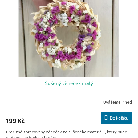
Sušený věneček malý
Uvážeme ihned
Do košíku
199 Kč
Precizně zpracovaný věneček ze sušeného materiálu, který bude
ozdobou každého interiéru.