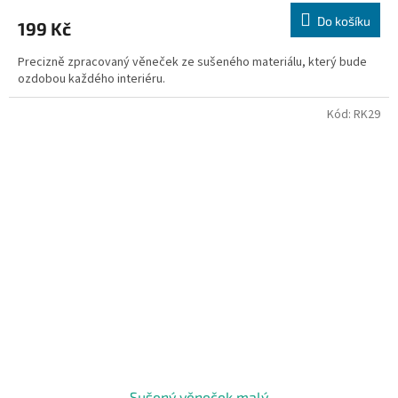
Do košíku
199 Kč
Precizně zpracovaný věneček ze sušeného materiálu, který bude
ozdobou každého interiéru.
Kód:
RK29
Sušený věneček malý