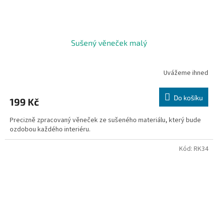
Sušený věneček malý
Uvážeme ihned
Do košíku
199 Kč
Precizně zpracovaný věneček ze sušeného materiálu, který bude
ozdobou každého interiéru.
Kód:
RK34