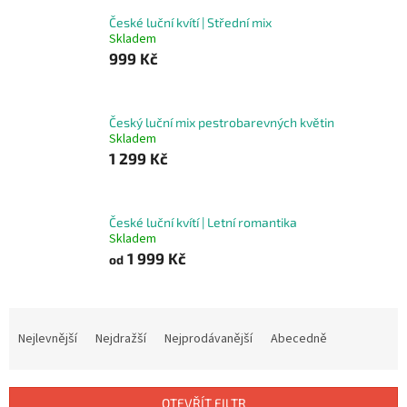
České luční kvítí | Střední mix
Skladem
999 Kč
Český luční mix pestrobarevných květin
Skladem
1 299 Kč
České luční kvítí | Letní romantika
Skladem
1 999 Kč
od
Ř
a
Nejlevnější
Nejdražší
Nejprodávanější
Abecedně
z
e
n
OTEVŘÍT FILTR