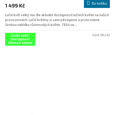
Do košíku
1 499 Kč
Luční kvítí velký mix dle aktuální dostupnosti lučních květin na našich
provozovnách. Luční květiny si sami pěstujeme a proto máme
širokou nabídku různorodých květin. Těšit se...
Kód:
RK142
České kvítí |
Dostupnost
(červen-srpen)