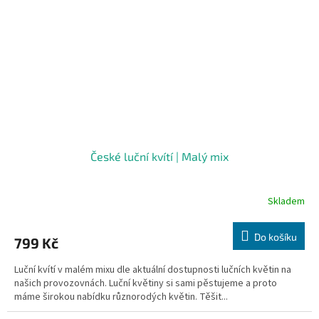
České luční kvítí | Malý mix
Skladem
Do košíku
799 Kč
Luční kvítí v malém mixu dle aktuální dostupnosti lučních květin na
našich provozovnách. Luční květiny si sami pěstujeme a proto
máme širokou nabídku různorodých květin. Těšit...