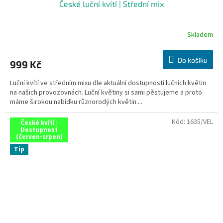
České luční kvítí | Střední mix
Skladem
Do košíku
999 Kč
Luční kvítí ve středním mixu dle aktuální dostupnosti lučních květin
na našich provozovnách. Luční květiny si sami pěstujeme a proto
máme širokou nabídku různorodých květin....
Kód:
1635/VEL
České kvítí |
Dostupnost
(červen-srpen)
Tip