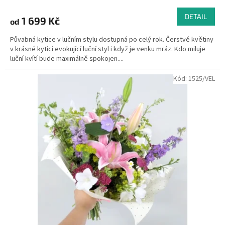
DETAIL
1 699 Kč
od
Půvabná kytice v lučním stylu dostupná po celý rok. Čerstvé květiny
v krásné kytici evokující luční styl i když je venku mráz. Kdo miluje
luční kvítí bude maximálně spokojen....
Kód:
1525/VEL