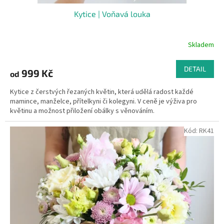
Kytice | Voňavá louka
Skladem
DETAIL
999 Kč
od
Kytice z čerstvých řezaných květin, která udělá radost každé
mamince, manželce, přítelkyni či kolegyni. V ceně je výživa pro
květinu a možnost přiložení obálky s věnováním.
Kód:
RK41