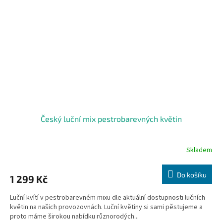
Český luční mix pestrobarevných květin
Skladem
Do košíku
1 299 Kč
Luční kvítí v pestrobarevném mixu dle aktuální dostupnosti lučních
květin na našich provozovnách. Luční květiny si sami pěstujeme a
proto máme širokou nabídku různorodých...