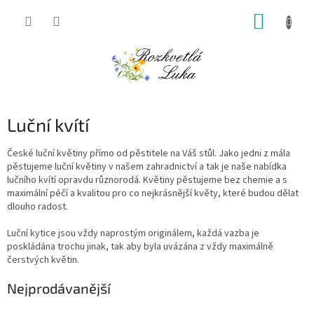
Přejít
NÁKUP
na
obsah
KOŠÍK
Luční kvítí
České luční květiny přímo od pěstitele na Váš stůl. Jako jedni z mála
pěstujeme luční květiny v našem zahradnictví a tak je naše nabídka
lučního kvítí opravdu různorodá. Květiny pěstujeme bez chemie a s
maximální péčí a kvalitou pro co nejkrásnější květy, které budou dělat
dlouho radost.
Luční kytice jsou vždy naprostým originálem, každá vazba je
poskládána trochu jinak, tak aby byla uvázána z vždy maximálně
čerstvých květin.
Nejprodávanější