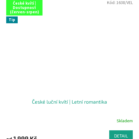
Kód:
1638/VEL
České kvítí |
Dostupnost
(červen-srpen)
Tip
České luční kvítí | Letní romantika
Skladem
DETAIL
1 999 Kč
od