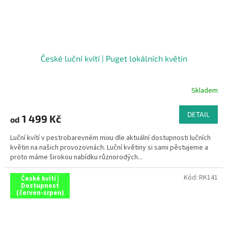
České luční kvítí | Puget lokálních květin
Skladem
DETAIL
1 499 Kč
od
Luční kvítí v pestrobarevném mixu dle aktuální dostupnosti lučních
květin na našich provozovnách. Luční květiny si sami pěstujeme a
proto máme širokou nabídku různorodých...
Kód:
RK141
České kvítí |
Dostupnost
(červen-srpen)