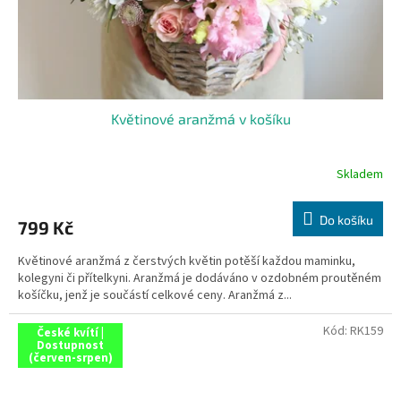
Květinové aranžmá v košíku
Skladem
Do košíku
799 Kč
Květinové aranžmá z čerstvých květin potěší každou maminku,
kolegyni či přítelkyni. Aranžmá je dodáváno v ozdobném proutěném
košíčku, jenž je součástí celkové ceny. Aranžmá z...
Kód:
RK159
České kvítí |
Dostupnost
(červen-srpen)