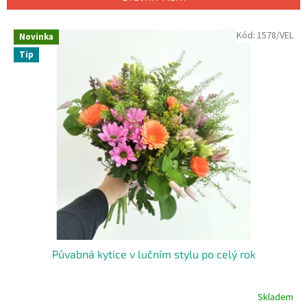
í
p
V
Kód:
1578/VEL
r
Novinka
ý
o
Tip
p
d
i
u
s
k
p
t
r
ů
o
d
u
k
t
ů
Půvabná kytice v lučním stylu po celý rok
Skladem