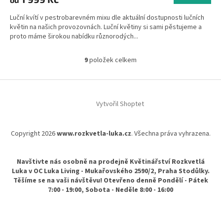
Luční kvítí v pestrobarevném mixu dle aktuální dostupnosti lučních
květin na našich provozovnách. Luční květiny si sami pěstujeme a
proto máme širokou nabídku různorodých...
9
položek celkem
O
v
l
Z
á
á
d
Vytvořil Shoptet
p
a
a
c
t
í
Copyright 2026
www.rozkvetla-luka.cz
. Všechna práva vyhrazena.
í
p
r
v
Navštivte nás osobně na prodejně Květinářství Rozkvetlá
k
Luka v OC Luka Living - Mukařovského 2590/2, Praha Stodůlky.
y
Těšíme se na vaši návštěvu! Otevřeno denně Pondělí - Pátek
v
7:00 - 19:00, Sobota - Neděle 8:00 - 16:00
ý
p
i