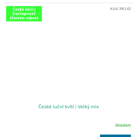
Kód:
RK143
České kvítí |
Dostupnost
(červen-srpen)
České luční kvítí | Velký mix
Skladem