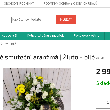
OBCHODNÍ PODMÍNKY
PODMÍNKY OCHRANY OSOBNÍCH ÚDAJŮ
HLEDAT
Kytice růží
Kytice tulipánů a pivoňek
Pokojové květiny
Žluto - bílé
é smuteční aranžmá | Žluto - bílé
RK148
2 9
Měrná
Skla
cena: