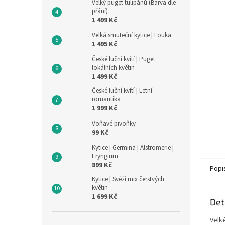
n
Velký puget tulipánů (Barva dle
přání)
e
1 499 Kč
l
Velká smuteční kytice | Louka
1 495 Kč
České luční kvítí | Puget
lokálních květin
1 499 Kč
České luční kvítí | Letní
romantika
1 999 Kč
Voňavé pivoňky
99 Kč
Kytice | Germina | Alstromerie |
Eryngium
899 Kč
Popi
Kytice | Svěží mix čerstvých
květin
1 699 Kč
Det
Velk