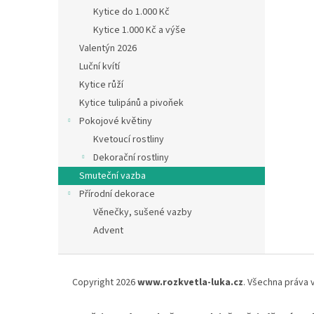
Kytice do 1.000 Kč
Kytice 1.000 Kč a výše
Valentýn 2026
Luční kvítí
Kytice růží
Kytice tulipánů a pivoňek
Pokojové květiny
Kvetoucí rostliny
Dekorační rostliny
Smuteční vazba
Přírodní dekorace
Věnečky, sušené vazby
Advent
Z
á
Copyright 2026
www.rozkvetla-luka.cz
. Všechna práva 
p
a