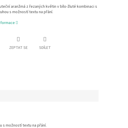
teční aranžmá z řezaných květin v bílo-žluté kombinaci s
uhou s možností textu na přání.
informace
ZEPTAT SE
SDÍLET
 s možností textu na přání.