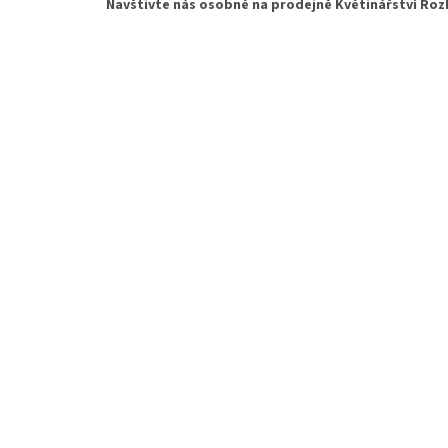
Navštivte nás osobně na prodejně Květinářství Rozk
t
í