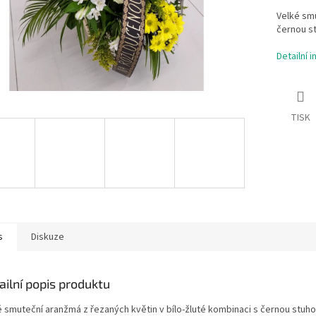
Velké smu
černou st
Detailní 
TISK
s
Diskuze
ailní popis produktu
é smuteční aranžmá z řezaných květin v bílo-žluté kombinaci s černou stuhou