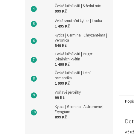
n
České luční kvítí | Střední mix
e
999 Kč
l
Velká smuteční kytice | Louka
1 495 Kč
Kytice | Germina | Chryzantéma |
Veronica
549 Kč
České luční kvítí | Puget
lokálních květin
1 499 Kč
České luční kvítí | Letní
romantika
1 999 Kč
Voňavé pivoňky
99 Kč
Popi
Kytice | Germina | Alstromerie |
Eryngium
899 Kč
Det
Ať u