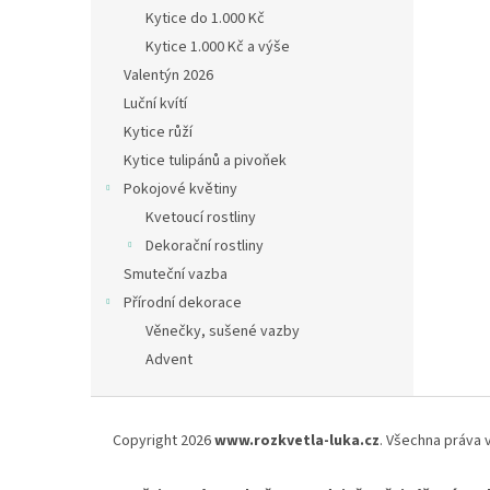
Kytice do 1.000 Kč
Kytice 1.000 Kč a výše
Valentýn 2026
Luční kvítí
Kytice růží
Kytice tulipánů a pivoňek
Pokojové květiny
Kvetoucí rostliny
Dekorační rostliny
Smuteční vazba
Přírodní dekorace
Věnečky, sušené vazby
Advent
Z
á
Copyright 2026
www.rozkvetla-luka.cz
. Všechna práva 
p
a