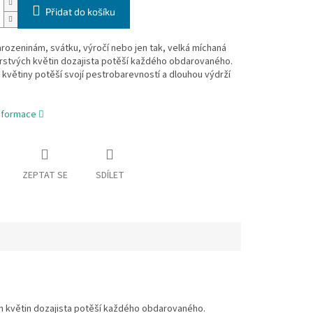
Přidat do košíku
arozeninám, svátku, výročí nebo jen tak, velká míchaná
rstvých květin dozajista potěší každého obdarovaného.
květiny potěší svojí pestrobarevností a dlouhou výdrží
informace
ZEPTAT SE
SDÍLET
ch květin dozajista potěší každého obdarovaného.