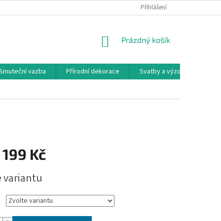
Přihlášení
NÁKUPNÍ
Prázdný košík
KOŠÍK
Smuteční vazba
Přírodní dekorace
Svatby a výzdoby
Ro
 199 Kč
e variantu