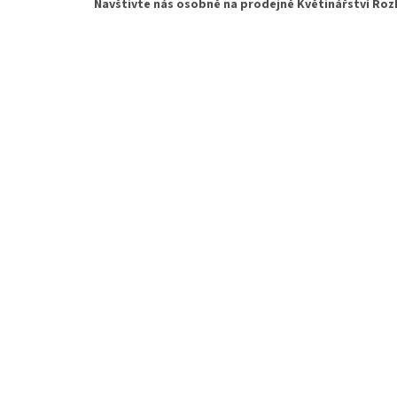
Navštivte nás osobně na prodejně Květinářství Rozk
t
í