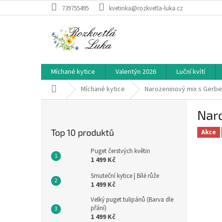
Přejít
739755495
kvetinka@rozkvetla-luka.cz
na
obsah
Míchané kytice
Valentýn 2026
Luční kvítí
Domů
Míchané kytice
Narozeninový mix s Gerbe
P
Nar
o
s
Top 10 produktů
Akce
t
r
Puget čerstvých květin
a
1 499 Kč
n
Smuteční kytice | Bílé růže
n
1 499 Kč
í
Velký puget tulipánů (Barva dle
p
přání)
a
1 499 Kč