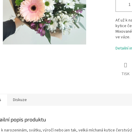
Ať už k n
kytice če
Mixované 
ve váze.
Detailní 
TISK
s
Diskuze
ailní popis produktu
ž k narozeninám, svátku, výročí nebo jen tak, velká míchaná kytice čerstvý