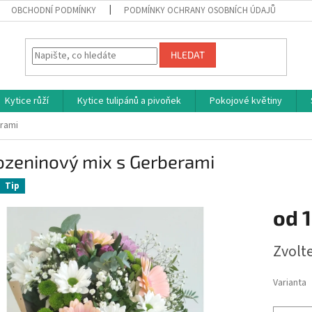
OBCHODNÍ PODMÍNKY
PODMÍNKY OCHRANY OSOBNÍCH ÚDAJŮ
HLEDAT
Kytice růží
Kytice tulipánů a pivoňek
Pokojové květiny
rami
ozeninový mix s Gerberami
Tip
od
1
Měrná
Zvolt
cena:
Varianta