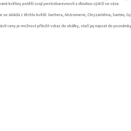
vané květiny potěší svojí pestrobarevností a dlouhou výdrží ve váze.
ce se skládá z těchto květů: Gerbera, Alstromerie, Chryzantéma, Santini, G
ástí ceny je možnost přiložit vzkaz do obálky, stačí jej napsat do poznámky