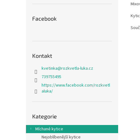
Mixo
Kyti
Facebook
Souč
Kontakt
kvetinka
@
rozkvetla-luka.cz
739755495
https://www.facebook.com/rozkvetl
aluka/
Přeskočit
Kategorie
kategorie
Míchané kytice
Nejoblíbenější kytice