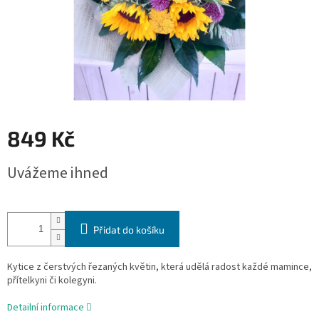
849 Kč
Měrná
Uvážeme ihned
cena:
Přidat do košíku
Kytice z čerstvých řezaných květin, která udělá radost každé mamince,
přítelkyni či kolegyni.
Detailní informace