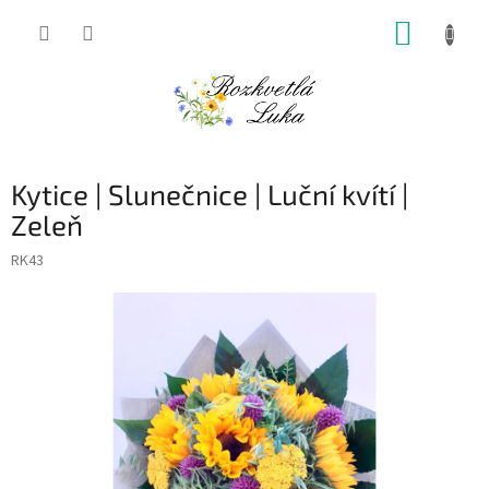
Přejít
NÁKUP
na
obsah
KOŠÍK
Kytice | Slunečnice | Luční kvítí |
Zeleň
RK43