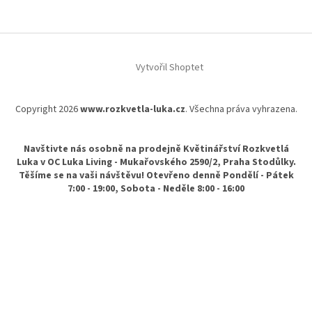
Z
á
Vytvořil Shoptet
p
a
t
Copyright 2026
www.rozkvetla-luka.cz
. Všechna práva vyhrazena.
í
Navštivte nás osobně na prodejně Květinářství Rozkvetlá
Luka v OC Luka Living - Mukařovského 2590/2, Praha Stodůlky.
Těšíme se na vaši návštěvu! Otevřeno denně Pondělí - Pátek
7:00 - 19:00, Sobota - Neděle 8:00 - 16:00