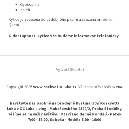
Gypsophila
Zeleň
Kytice je zabalena do ozdobného papíru a svázaná přírodním
lýkem.
O dostupnosti kytice Vás budeme informovat telefonicky.
Z
á
Vytvořil Shoptet
p
a
t
Copyright 2026
www.rozkvetla-luka.cz
. Všechna práva vyhrazena.
í
Navštivte nás osobně na prodejně Květinářství Rozkvetlá
Luka v OC Luka Living - Mukařovského 2590/2, Praha Stodůlky.
Těšíme se na vaši návštěvu! Otevřeno denně Pondělí - Pátek
7:00 - 19:00, Sobota - Neděle 8:00 - 16:00