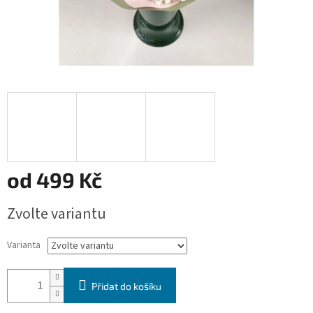
od
499 Kč
Měrná
Zvolte variantu
cena:
Varianta
Přidat do košíku