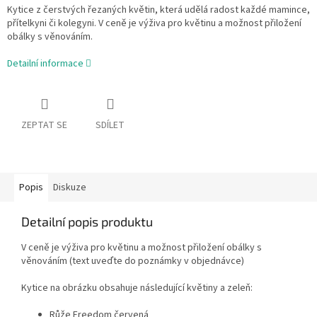
Kytice z čerstvých řezaných květin, která udělá radost každé mamince,
přítelkyni či kolegyni. V ceně je výživa pro květinu a možnost přiložení
obálky s věnováním.
Detailní informace
ZEPTAT SE
SDÍLET
Popis
Diskuze
Detailní popis produktu
V ceně je výživa pro květinu a možnost přiložení obálky s
věnováním (text uveďte do poznámky v objednávce)
Kytice na obrázku obsahuje následující květiny a zeleň:
Růže Freedom červená