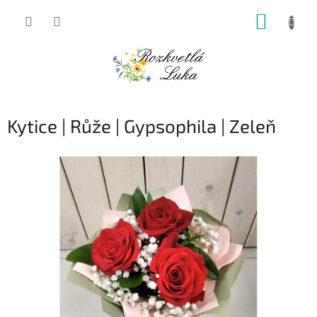
Přejít
NÁKUP
na
obsah
KOŠÍK
Kytice | Růže | Gypsophila | Zeleň