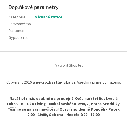
Doplňkové parametry
Kategorie
:
Míchané kytice
Chryzantéma
:
Eustoma
:
Gypsophila
:
Z
á
Vytvořil Shoptet
p
a
t
Copyright 2026
www.rozkvetla-luka.cz
. Všechna práva vyhrazena.
í
Navštivte nás osobně na prodejně Květinářství Rozkvetlá
Luka v OC Luka Living - Mukařovského 2590/2, Praha Stodůlky.
Těšíme se na vaši návštěvu! Otevřeno denně Pondělí - Pátek
7:00 - 19:00, Sobota - Neděle 8:00 - 16:00