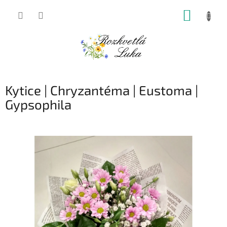
Přejít
NÁKUP
na
obsah
KOŠÍK
Kytice | Chryzantéma | Eustoma |
Gypsophila