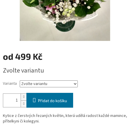
od
499 Kč
Měrná
Zvolte variantu
cena:
Varianta
Přidat do košíku
Kytice z čerstvých řezaných květin, která udělá radost každé mamince,
přítelkyni či kolegyni.